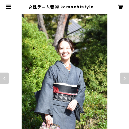
女性デニム着物 komachistyle 18
18＃55 | komachi