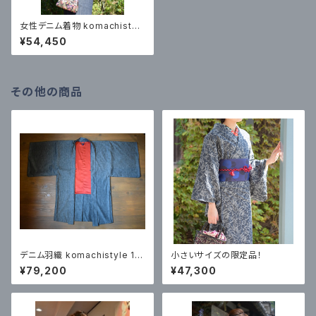
女性デニム着物 komachistyl
e 1818＃55
¥54,450
その他の商品
デニム羽織 komachistyle 181
小さいサイズの限定品！
8 #22（還暦スタイル）
¥79,200
¥47,300