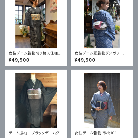
女性デニム着物切り替え仕様（9
女性デニム夏着物ダンガリージ
248・パッチワーク柄）
ャガード 「リーフ」
¥49,500
¥49,500
デニム振袖 ブラックデニムグラ
女性デニム着物 市松101
デーション1012