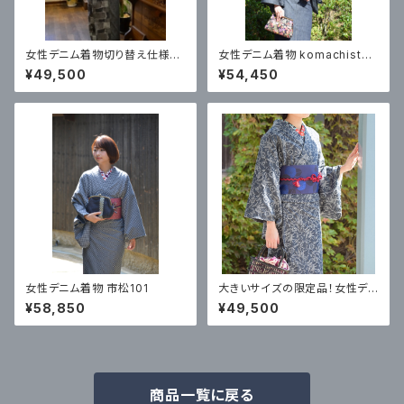
女性デニム着物切り替え仕様（9
女性デニム着物 komachistyl
248・パッチワーク柄）
e 1818＃55
¥49,500
¥54,450
女性デニム着物 市松101
大きいサイズの限定品！女性デニ
ム着物ジャガード鳳凰花
¥58,850
¥49,500
商品一覧に戻る