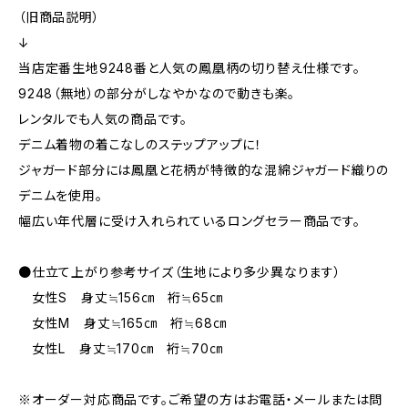
（旧商品説明）
↓
当店定番生地9248番と人気の鳳凰柄の切り替え仕様です。
9248（無地）の部分がしなやかなので動きも楽。
レンタルでも人気の商品です。
デニム着物の着こなしのステップアップに！
ジャガード部分には鳳凰と花柄が特徴的な混綿ジャガード織りの
デニムを使用。
幅広い年代層に受け入れられているロングセラー商品です。
●仕立て上がり参考サイズ（生地により多少異なります）
女性S 身丈≒156㎝ 裄≒65㎝
女性M 身丈≒165㎝ 裄≒68㎝
女性L 身丈≒170㎝ 裄≒70㎝
※オーダー対応商品です。ご希望の方はお電話・メールまたは問