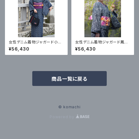
女性デニム着物ジャガード小花
女性デニム着物ジャガード鳳凰
柄
花
¥56,430
¥56,430
商品一覧に戻る
© komachi
Powered by