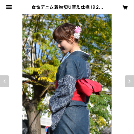
女性デニム着物切り替え仕様（924
8・鳳凰） | komachi