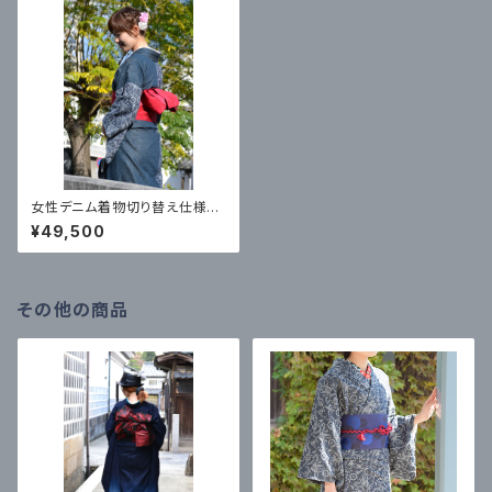
女性デニム着物切り替え仕様（9
248・鳳凰）
¥49,500
その他の商品