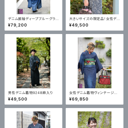
デニム振袖ディープブルーグラデ
大きいサイズの限定品！女性デニ
ーション
ム着物ジャガード鳳凰花
¥79,200
¥49,500
男性デニム着物9248麻入り
女性デニム着物ヴィンテージ加
工 ランダム03
¥49,500
¥69,850