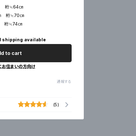
 裄≒64㎝
㎝ 裄≒70㎝
 裄≒74㎝
l shipping available
d to cart
にお住まいの方向け
通報する
(5)