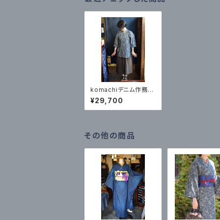
komachiデニム作務衣
（上着） ジャガード鳳凰
¥29,700
花
その他の商品