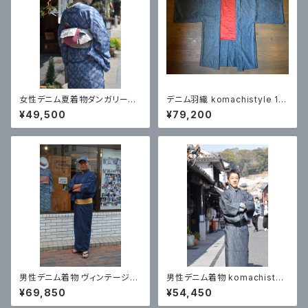
女性デニム夏着物ダンガリージ
デニム羽織 komachistyle 181
ャガード 「リーフ」
8 #22（還暦スタイル）
¥49,500
¥79,200
男性デニム着物 ヴィンテージ加
男性デニム着物 komachistyl
工ランダム03
e1818 #55
¥69,850
¥54,450