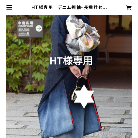
HT様専用 デニム振袖・長襦袢セッ
ト | komachi