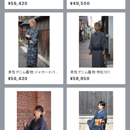
柄
ム着物ジャガード鳳凰花
¥56,430
¥49,500
男性デニム着物 ジャガードパッ
男性デニム着物 市松101
チワーク柄
¥56,430
¥58,850