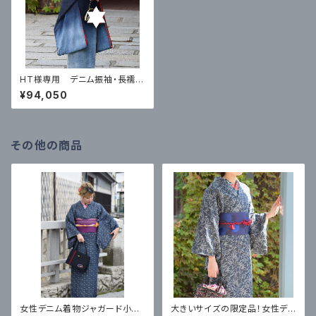
HT様専用 デニム振袖・長襦袢
セット
¥94,050
その他の商品
女性デニム着物ジャガード小花
大きいサイズの限定品！女性デニ